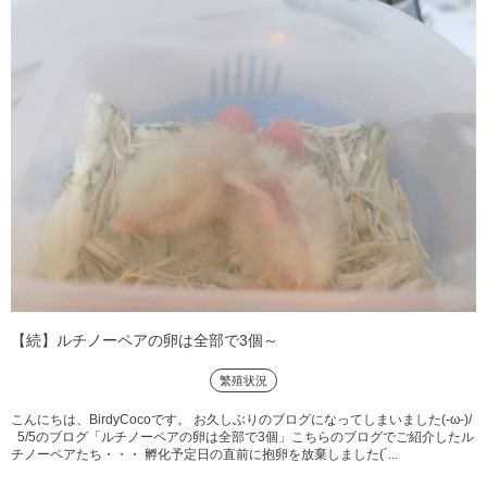
【続】ルチノーペアの卵は全部で3個～
繁殖状況
こんにちは、BirdyCocoです。 お久しぶりのブログになってしまいました(-ω-)/
5/5のブログ「ルチノーペアの卵は全部で3個」こちらのブログでご紹介したル
チノーペアたち・・・ 孵化予定日の直前に抱卵を放棄しました(´...