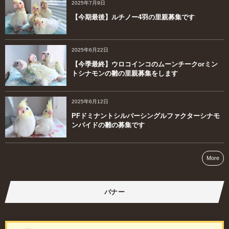
2025年7月9日
【今期最後】ルチノー4羽の里親募集です
2025年6月22日
【今季最終】ウロコインコのムーンチークorミン
トシナモンの雛の里親募集をします
2025年6月12日
PFドミナントシルバーシングルファクターシナモ
ンパイドの雛の募集です
More
バナー