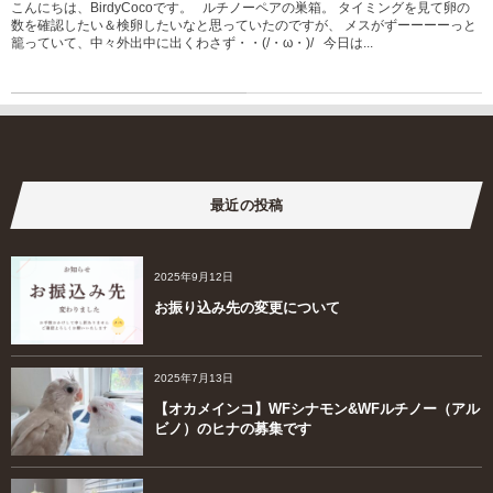
こんにちは、BirdyCocoです。 ルチノーペアの巣箱。 タイミングを見て卵の
数を確認したい＆検卵したいなと思っていたのですが、 メスがずーーーーっと
籠っていて、中々外出中に出くわさず・・(/・ω・)/ 今日は...
最近の投稿
2025年9月12日
お振り込み先の変更について
2025年7月13日
【オカメインコ】WFシナモン&WFルチノー（アル
ビノ）のヒナの募集です