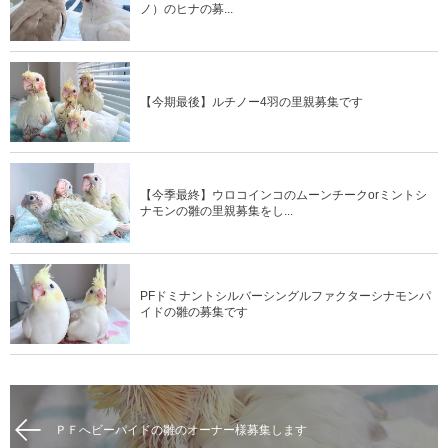
ノ）のヒナの募...
【今期最後】ルチノー4羽の里親募集です
【今季最終】ウロコインコのムーンチークorミントシ
ナモンの雛の里親募集をし...
PFドミナントシルバーシングルファクターシナモンパ
イドの雛の募集です
ＰＦへビーパイドの雛のオーナー様募集します