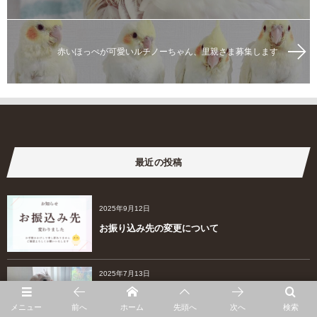
赤いほっぺが可愛いルチノーちゃん、里親さま募集します
最近の投稿
2025年9月12日
お振り込み先の変更について
2025年7月13日
【オカメインコ】WFシナモン&WFルチノー（アル
ビノ）のヒナの募集です
メニュー
前へ
ホーム
先頭へ
次へ
検索