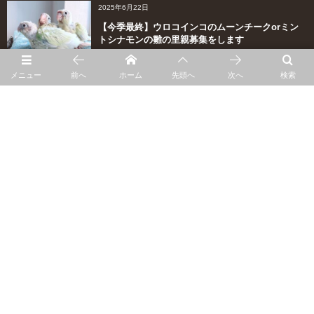
2025年6月22日
【今季最終】ウロコインコのムーンチークorミン
トシナモンの雛の里親募集をします
メニュー
前へ
ホーム
先頭へ
次へ
検索
2025年6月12日
PFドミナントシルバーシングルファクターシナモ
ンパイドの雛の募集です
More
バナー