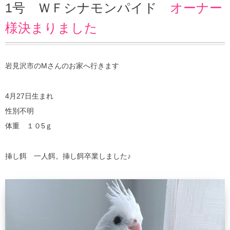
2号 ＷＦシナモンパイド オーナー様決まりまし
1号 ＷＦシナモンパイド
オーナー
た
様決まりました
岩見沢市のMさんのお家へ行きます
4月27日生まれ
性別不明
体重 １０5ｇ
挿し餌 一人餌。挿し餌卒業しました♪