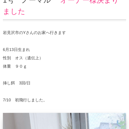
1号 ノーマル
オーナー様決まり
3号 WFパール オーナー様決まりました
ました
岩見沢市のYさんのお家へ行きます
6月13日生まれ
性別 オス（遺伝上）
体重 ９０ｇ
挿し餌 3回/日
7/10 初飛行しました。