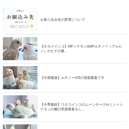
関連記事
お振り込み先の変更について
【オカメインコ】WFシナモン&WFルチノー（アルビ
ノ）のヒナの募...
【今期最後】ルチノー4羽の里親募集です
【今季最終】ウロコインコのムーンチークorミントシ
ナモンの雛の里親募集をし...