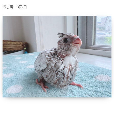
挿し餌 3回/日