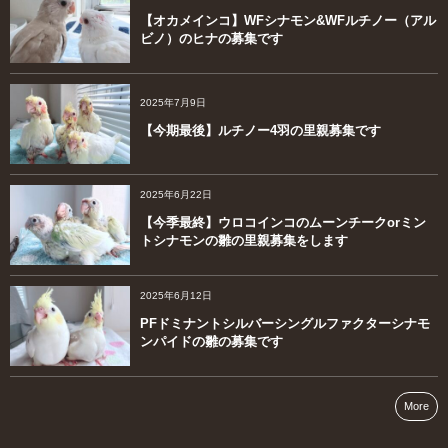
【オカメインコ】WFシナモン&WFルチノー（アル
ビノ）のヒナの募集です
2025年7月9日
【今期最後】ルチノー4羽の里親募集です
2025年6月22日
【今季最終】ウロコインコのムーンチークorミン
トシナモンの雛の里親募集をします
2025年6月12日
PFドミナントシルバーシングルファクターシナモ
ンパイドの雛の募集です
More